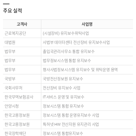
주요 실적
고객사
사업명
근로복지공단
(시설장비) 유지보수위탁사업
대법원
사법부 데이터센터 전산장비 유지보수사업
법무부
출입국관리사무소 통합 유지보수
법무부
법무정보시스템 통합 유지보수
법무부
형사사법정보시스템 유지보수 및 위탁운영 용역
국방부
국방전산정보원 유지보수
국회사무처
전산장비 유지보수 사업
한국무역보험공사
IT서비스 운영 및 유지보수
안양시청
정보시스템 통합 유지보수
한국고용정보원
정보시스템 통합 운영유지보수 사업
한국고용정보원
특허넷 HW 전산자원 유지관리 사업
한국장학재단
정보시스템 통합유지보수