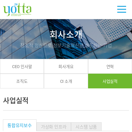
회사소개
창조적 정신으로 정보기술혁신을 선도하는 기업
CEO 인사말
회사개요
연혁
조직도
CI 소개
사업실적
사업실적
통합유지보수
가상화 인프라
시스템 납품